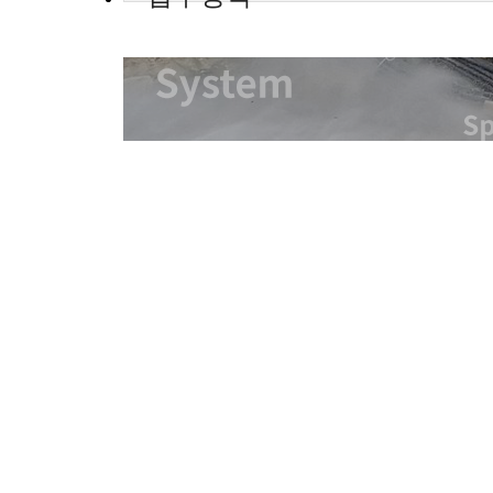
전문건설업 : 보링그라우팅 공
약액그라우팅