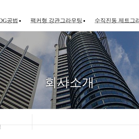
DG공법
팩커형 강관그라우팅
수직진동 제트그
회사소개
역