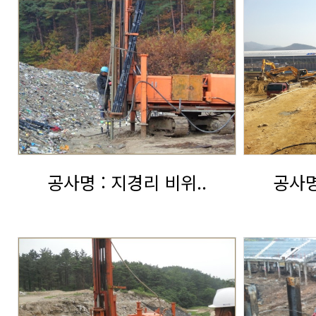
공지사항
VvJet공법 장비 배치도
수직진동 제트그라우팅
ADG공법 적용
자료실
VvJet공법 시공순서
온라인문의
VvJet공법 시공 및 결과확인
공사명 : 지경리 비위..
공사명
VvJet공법 적용