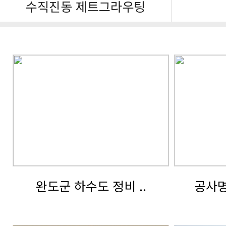
수직진동 제트그라우팅
업무영역
ADG공법 개요
팩커형 강관그라우팅
기술보유현황
ADG 주입장치/주입방식
팩커형 소형 강관그라우팅
수직진동 제트그라우팅
찾아오시는길
공법 동영상
팩커형 대구경 강관그라우팅
VvJet공법 개요
주요시공실적갤러리
주입재의 특징
팩커형 사면보강 강관그라우팅
VvJet공법 특징
ADG공법
고객지원
주입재의 분석 및 품질관리
완도군 하수도 정비 ..
공사명 
VvJet공법 사용 제원
강관그라우팅
표준주입과정