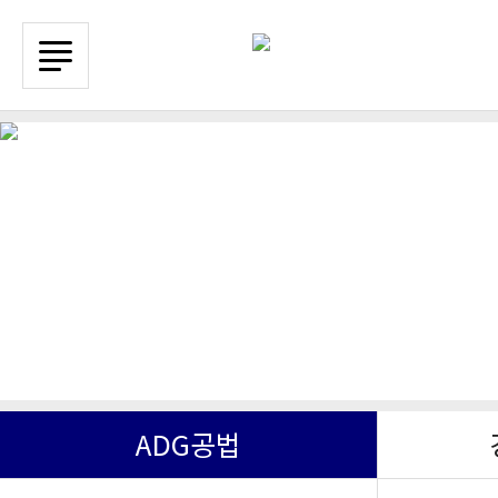
주요시공실적갤
회사소개
인사말
ADG공법
ADG공법